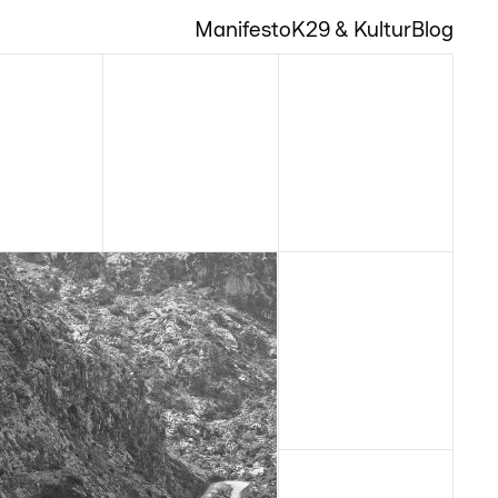
Manifesto
K29 & Kultur
Blog