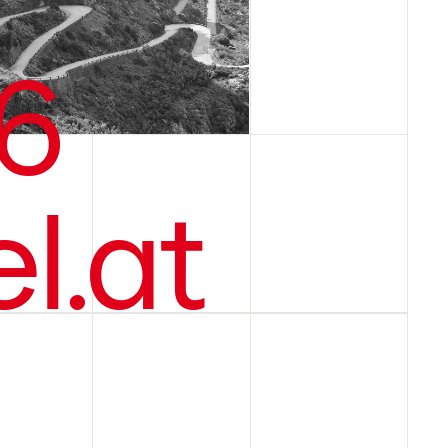
6
l.at