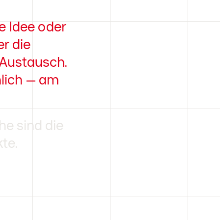
e Idee oder
er die
 Austausch.
nlich – am
e sind die
te.