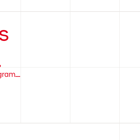
s
.
agram